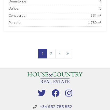
Dormitorios:
4
Baños:
3
Construido:
364 m²
Parcela:
1.780 m²
1
2
+34 952 785 852