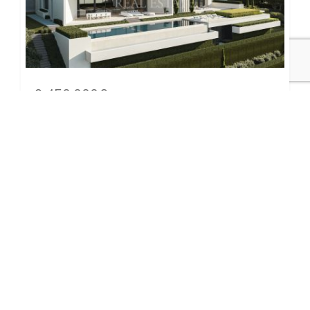
9.450.000€
243-00722P
El Bosque | Villa Forest Bay - Proyecto
llave en mano en La Reserva del
Alcuzcuz, Benahavis
Villa Forest Bay es una espectacular residencia de
nueva construcción, cuya finalización está prevista
para el primer trimestre de 2026....
Dormitorios:
6
Baños:
6
Construido:
1.399 m²