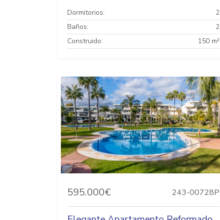
Dormitorios:
2
Baños:
2
Construido:
150 m²
595.000€
243-00728P
Elegante Apartamento Reformado