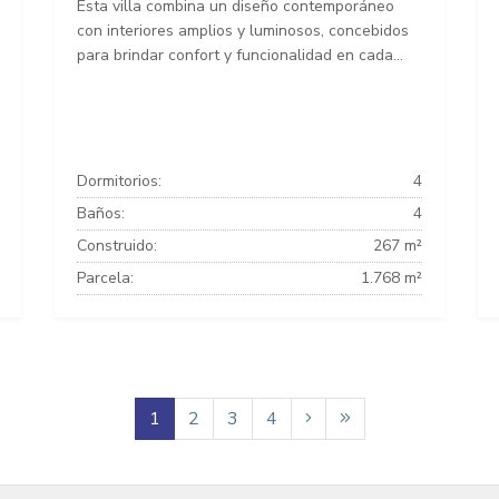
Esta villa combina un diseño contemporáneo
con interiores amplios y luminosos, concebidos
para brindar confort y funcionalidad en cada...
Dormitorios:
4
Baños:
4
Construido:
267 m²
Parcela:
1.768 m²
1
2
3
4