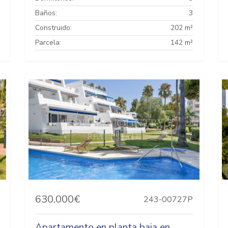
Baños:
3
Construido:
202 m²
Parcela:
142 m²
630.000€
243-00727P
Apartamento en planta baja en