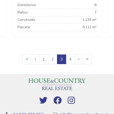
Dormitorios:
8
Baños:
7
Construido:
1.139 m²
Parcela:
9.111 m²
1
2
3
4