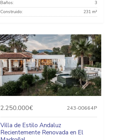
Baños:
3
Construido:
231 m²
2.250.000€
243-00664P
Villa de Estilo Andaluz
Recientemente Renovada en El
Madroñal