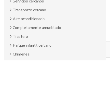
Servicios cercanos
Transporte cercano
Aire acondicionado
Completamente amueblado
Trastero
Parque infantil cercano
Chimenea
Cerca del golf
Cerca de restaurantes
Terraza descubierta
Almacén
Cocina americana
Cristal doble