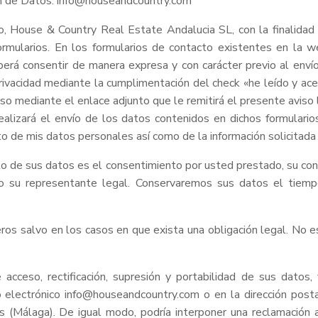
ón de Datos: info@houseandcountry.com
, House & Country Real Estate Andalucia SL, con la finalidad 
ormularios. En los formularios de contacto existentes en la 
eberá consentir de manera expresa y con carácter previo al enví
rivacidad mediante la cumplimentación del check «he leído y acep
o mediante el enlace adjunto que le remitirá el presente aviso 
realizará el envío de los datos contenidos en dichos formulari
o de mis datos personales así como de la información solicitada 
to de sus datos es el consentimiento por usted prestado, su co
 su representante legal. Conservaremos sus datos el tiemp
ros salvo en los casos en que exista una obligación legal. No es
cceso, rectificación, supresión y portabilidad de sus datos, 
o electrónico info@houseandcountry.com o en la dirección post
(Málaga). De igual modo, podría interponer una reclamación a