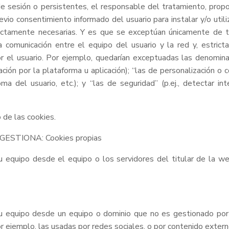
de sesión o persistentes, el responsable del tratamiento, propor
vio consentimiento informado del usuario para instalar y/o util
rictamente necesarias. Y es que se exceptúan únicamente de 
a comunicación entre el equipo del usuario y la red y, estrict
or el usuario. Por ejemplo, quedarían exceptuadas las denominad
ión por la plataforma u aplicación); “las de personalización o co
ma del usuario, etc.); y “las de seguridad” (p.ej., detectar i
 de las cookies.
STIONA: Cookies propias
u equipo desde el equipo o los servidores del titular de la 
u equipo desde un equipo o dominio que no es gestionado por 
r ejemplo, las usadas por redes sociales, o por contenido exte