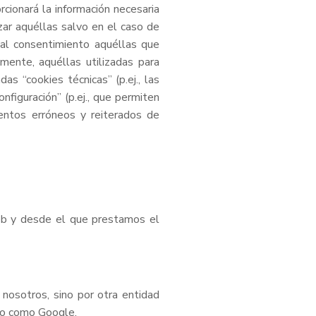
cionará la información necesaria
izar aquéllas salvo en el caso de
tal consentimiento aquéllas que
amente, aquéllas utilizadas para
as “cookies técnicas” (p.ej., las
nfiguración” (p.ej., que permiten
ntentos erróneos y reiterados de
web y desde el que prestamos el
nosotros, sino por otra entidad
rno como Google.