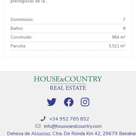
prestigiosas de la...
Dormitorios:
7
Baños:
8
Construido:
864 m²
Parcela:
5.511 m²
+34 952 785 852
info@houseandcountry.com
Dehesa de Alcuzcuz, Ctra. De Ronda Km 42, 29679 Benahav