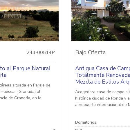
Bajo Oferta
243-00514P
nto al Parque Natural
Antigua Casa de Cam
rla
Totálmente Renovada
Mezcla de Estilos Arq
táreas situada en Paraje de
e Huéscar (Granada) al
Acogedora casa de campo sit
incia de Granada, en la
histórica ciudad de Ronda y a
aeropuerto internacional de M
Dormitorios: