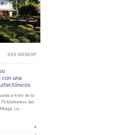
243-00363P
po
 con una
uitectónicos
uada a 6 km de la
 70 kilómetros del
álaga. La...
4