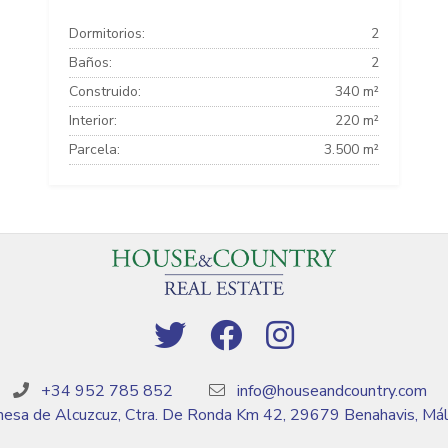
Dormitorios:
2
Baños:
2
Construido:
340 m²
Interior:
220 m²
Parcela:
3.500 m²
+34 952 785 852
info@houseandcountry.com
esa de Alcuzcuz, Ctra. De Ronda Km 42, 29679 Benahavis, Má